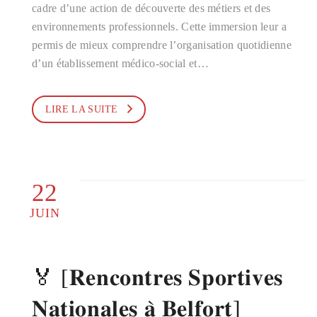
cadre d’une action de découverte des métiers et des
environnements professionnels. Cette immersion leur a
permis de mieux comprendre l’organisation quotidienne
d’un établissement médico-social et…
LIRE LA SUITE
22
JUIN
🏅 [𝐑𝐞𝐧𝐜𝐨𝐧𝐭𝐫𝐞𝐬 𝐒𝐩𝐨𝐫𝐭𝐢𝐯𝐞𝐬
𝐍𝐚𝐭𝐢𝐨𝐧𝐚𝐥𝐞𝐬 𝐚̀ 𝐁𝐞𝐥𝐟𝐨𝐫𝐭]