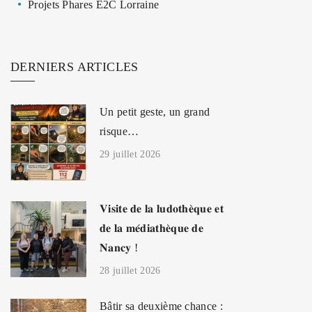
Projets Phares E2C Lorraine
DERNIERS ARTICLES
Un petit geste, un grand
risque…
29 juillet 2026
𝐕𝐢𝐬𝐢𝐭𝐞 𝐝𝐞 𝐥𝐚 𝐥𝐮𝐝𝐨𝐭𝐡𝐞̀𝐪𝐮𝐞 𝐞𝐭
𝐝𝐞 𝐥𝐚 𝐦𝐞́𝐝𝐢𝐚𝐭𝐡𝐞̀𝐪𝐮𝐞 𝐝𝐞
𝐍𝐚𝐧𝐜𝐲 !
28 juillet 2026
Bâtir sa deuxième chance :