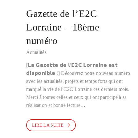
Gazette de l’E2C
Lorraine – 18ème
numéro
Actualités
[𝗟𝗮 𝗚𝗮𝘇𝗲𝘁𝘁𝗲 𝗱𝗲 𝗹’𝗘𝟮𝗖 𝗟𝗼𝗿𝗿𝗮𝗶𝗻𝗲 𝗲𝘀𝘁
𝗱𝗶𝘀𝗽𝗼𝗻𝗶𝗯𝗹𝗲 !] Découvrez notre nouveau numéro
avec les actualités, projets et temps forts qui ont
marqué la vie de l’E2C Lorraine ces derniers mois.
Merci à toutes celles et ceux qui ont participé à sa
réalisation et bonne lecture…
LIRE LA SUITE