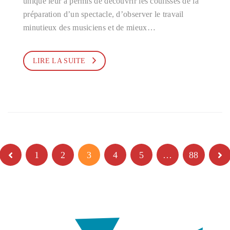
unique leur a permis de découvrir les coulisses de la
préparation d’un spectacle, d’observer le travail
minutieux des musiciens et de mieux…
LIRE LA SUITE
1
2
3
4
5
…
88