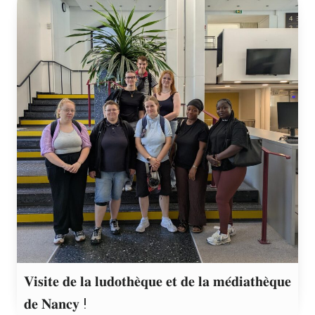
𝐕𝐢𝐬𝐢𝐭𝐞 𝐝𝐞 𝐥𝐚 𝐥𝐮𝐝𝐨𝐭𝐡𝐞̀𝐪𝐮𝐞 𝐞𝐭 𝐝𝐞 𝐥𝐚 𝐦𝐞́𝐝𝐢𝐚𝐭𝐡𝐞̀𝐪𝐮𝐞
𝐝𝐞 𝐍𝐚𝐧𝐜𝐲 !