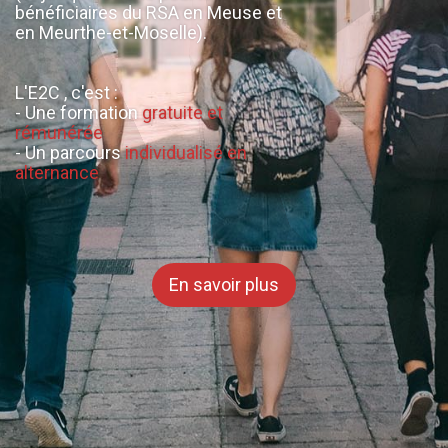
Résultat
2025
:
69% de
réussite
91% de
réussite
à la certification
SST (Sauveteur Secouriste du
travail)
En savoir plus