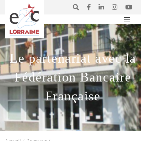
Le partenariat avec la
Fédération Bancaire
Française
Accueil
Zoom sur