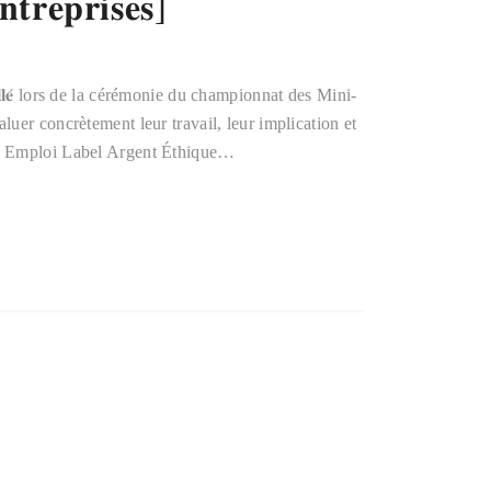
𝐭𝐫𝐞𝐩𝐫𝐢𝐬𝐞𝐬]
𝐥𝐥𝐞́ lors de la cérémonie du championnat des Mini-
uer concrètement leur travail, leur implication et
ve Emploi Label Argent Éthique…