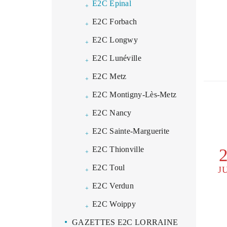
E2C Épinal
E2C Forbach
E2C Longwy
E2C Lunéville
E2C Metz
E2C Montigny-Lès-Metz
E2C Nancy
E2C Sainte-Marguerite
E2C Thionville
E2C Toul
J
E2C Verdun
E2C Woippy
GAZETTES E2C LORRAINE