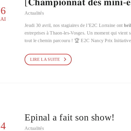
[𝐂𝐡𝐚𝐦𝐩𝐢𝐨𝐧𝐧𝐚𝐭 𝐝𝐞𝐬 𝐦𝐢𝐧𝐢-𝐞𝐧
06
Actualités
AI
Jeudi 30 avril, nos stagiaires de l’E2C Lorraine ont 𝐛𝐫𝐢
entreprises à Thaon-les-Vosges. Un moment qui vient sal
tout le chemin parcouru ! 🏆 E2C Nancy Prix Initiati
LIRE LA SUITE
Epinal a fait son show!
04
Actualités