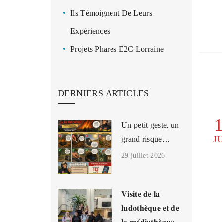
Ils Témoignent De Leurs
Expériences
Projets Phares E2C Lorraine
DERNIERS ARTICLES
Un petit geste, un
J
grand risque…
29 juillet 2026
𝐕𝐢𝐬𝐢𝐭𝐞 𝐝𝐞 𝐥𝐚
𝐥𝐮𝐝𝐨𝐭𝐡𝐞̀𝐪𝐮𝐞 𝐞𝐭 𝐝𝐞
𝐥𝐚 𝐦𝐞́𝐝𝐢𝐚𝐭𝐡𝐞̀𝐪𝐮𝐞