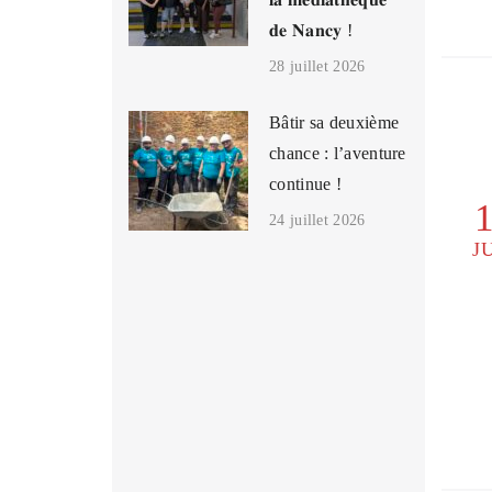
𝐝𝐞 𝐍𝐚𝐧𝐜𝐲 !
28 juillet 2026
Bâtir sa deuxième
chance : l’aventure
continue !
24 juillet 2026
J