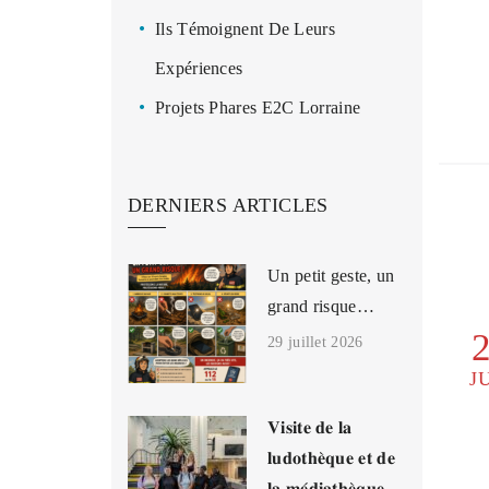
Ils Témoignent De Leurs
Expériences
Projets Phares E2C Lorraine
DERNIERS ARTICLES
Un petit geste, un
grand risque…
29 juillet 2026
J
𝐕𝐢𝐬𝐢𝐭𝐞 𝐝𝐞 𝐥𝐚
𝐥𝐮𝐝𝐨𝐭𝐡𝐞̀𝐪𝐮𝐞 𝐞𝐭 𝐝𝐞
𝐥𝐚 𝐦𝐞́𝐝𝐢𝐚𝐭𝐡𝐞̀𝐪𝐮𝐞