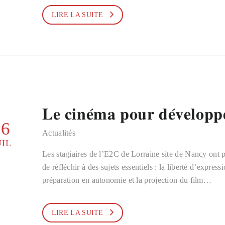
LIRE LA SUITE
𝐋𝐞 𝐜𝐢𝐧𝐞́𝐦𝐚 𝐩𝐨𝐮𝐫 𝐝𝐞́𝐯𝐞𝐥𝐨𝐩𝐩𝐞
16
Actualités
UIL
Les stagiaires de l’E2C de Lorraine site de Nancy ont p
de réfléchir à des sujets essentiels : la liberté d’express
préparation en autonomie et la projection du film…
LIRE LA SUITE