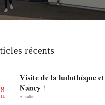
ticles récents
𝐕𝐢𝐬𝐢𝐭𝐞 𝐝𝐞 𝐥𝐚 𝐥𝐮𝐝𝐨𝐭𝐡𝐞̀𝐪𝐮𝐞 𝐞
𝐍𝐚𝐧𝐜𝐲 !
28
UIL
Actualités