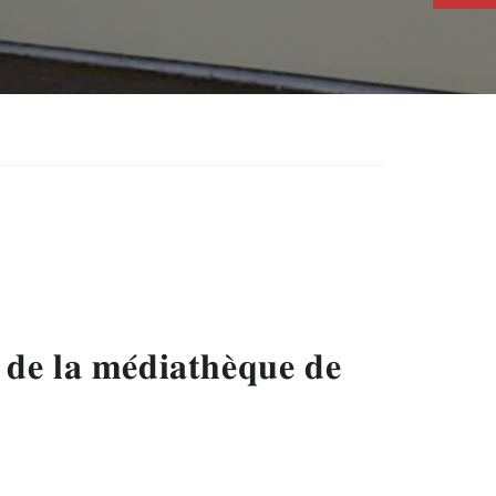
 𝐝𝐞 𝐥𝐚 𝐦𝐞́𝐝𝐢𝐚𝐭𝐡𝐞̀𝐪𝐮𝐞 𝐝𝐞