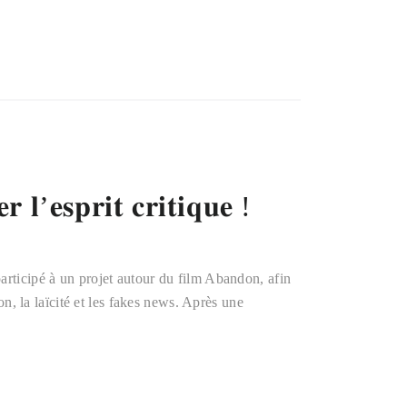
𝐫 𝐥’𝐞𝐬𝐩𝐫𝐢𝐭 𝐜𝐫𝐢𝐭𝐢𝐪𝐮𝐞 !
articipé à un projet autour du film Abandon, afin
ion, la laïcité et les fakes news. Après une