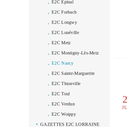
E2C Épinal
E2C Forbach
E2C Longwy
E2C Lunéville
E2C Metz
E2C Montigny-Lès-Metz
E2C Nancy
E2C Sainte-Marguerite
E2C Thionville
E2C Toul
E2C Verdun
J
E2C Woippy
GAZETTES E2C LORRAINE