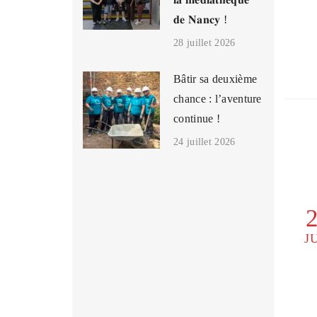
𝐝𝐞 𝐍𝐚𝐧𝐜𝐲 !
28 juillet 2026
Bâtir sa deuxième
chance : l’aventure
continue !
24 juillet 2026
J