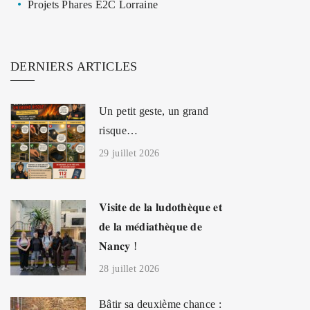
Projets Phares E2C Lorraine
DERNIERS ARTICLES
Un petit geste, un grand
risque…
29 juillet 2026
𝐕𝐢𝐬𝐢𝐭𝐞 𝐝𝐞 𝐥𝐚 𝐥𝐮𝐝𝐨𝐭𝐡𝐞̀𝐪𝐮𝐞 𝐞𝐭
𝐝𝐞 𝐥𝐚 𝐦𝐞́𝐝𝐢𝐚𝐭𝐡𝐞̀𝐪𝐮𝐞 𝐝𝐞
𝐍𝐚𝐧𝐜𝐲 !
28 juillet 2026
Bâtir sa deuxième chance :