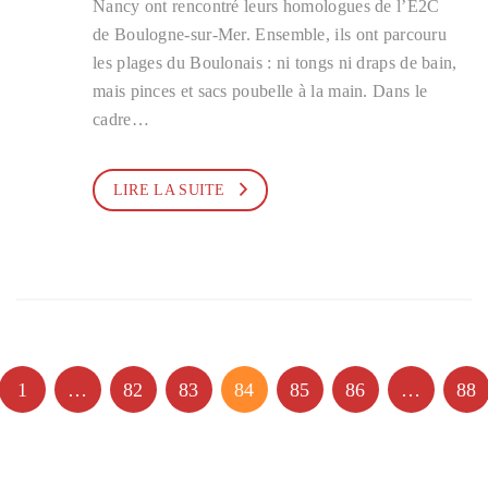
Nancy ont rencontré leurs homologues de l’E2C
de Boulogne-sur-Mer. Ensemble, ils ont parcouru
les plages du Boulonais : ni tongs ni draps de bain,
mais pinces et sacs poubelle à la main. Dans le
cadre…
LIRE LA SUITE
1
…
82
83
84
85
86
…
88