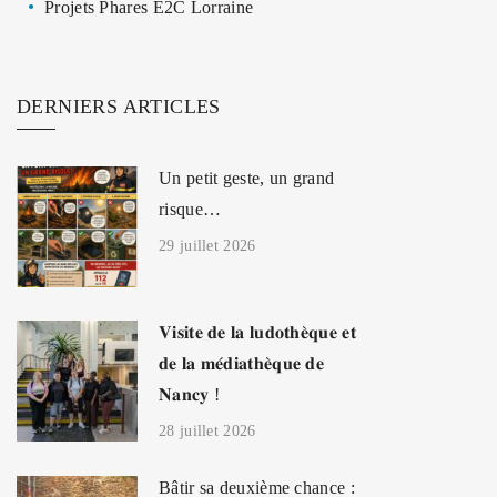
Projets Phares E2C Lorraine
DERNIERS ARTICLES
Un petit geste, un grand
risque…
29 juillet 2026
𝐕𝐢𝐬𝐢𝐭𝐞 𝐝𝐞 𝐥𝐚 𝐥𝐮𝐝𝐨𝐭𝐡𝐞̀𝐪𝐮𝐞 𝐞𝐭
𝐝𝐞 𝐥𝐚 𝐦𝐞́𝐝𝐢𝐚𝐭𝐡𝐞̀𝐪𝐮𝐞 𝐝𝐞
𝐍𝐚𝐧𝐜𝐲 !
28 juillet 2026
Bâtir sa deuxième chance :