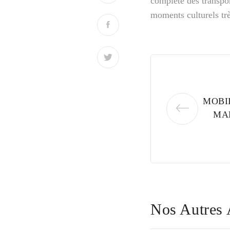
complète des transpor
moments culturels trè
MOBIL
MA
Nos Autres 