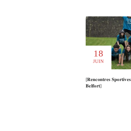
18
JUIN
[𝐑𝐞𝐧𝐜𝐨𝐧𝐭𝐫𝐞𝐬 𝐒𝐩𝐨𝐫𝐭𝐢𝐯𝐞𝐬 
𝐁𝐞𝐥𝐟𝐨𝐫𝐭]