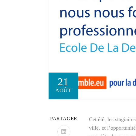
21
AOÛT
PARTAGER
Cet été, les stagiaire
ville, et l’opportunit