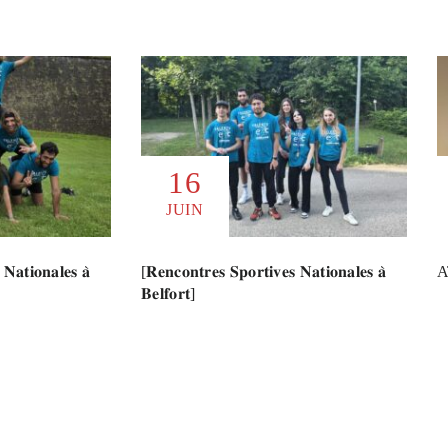
16
JUIN
𝐍𝐚𝐭𝐢𝐨𝐧𝐚𝐥𝐞𝐬 𝐚̀
[𝐑𝐞𝐧𝐜𝐨𝐧𝐭𝐫𝐞𝐬 𝐒𝐩𝐨𝐫𝐭𝐢𝐯𝐞𝐬 𝐍𝐚𝐭𝐢𝐨𝐧𝐚𝐥𝐞𝐬 𝐚̀
A
𝐁𝐞𝐥𝐟𝐨𝐫𝐭]