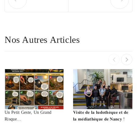
Nos Autres Articles
Un Petit Geste, Un Grand
𝐕𝐢𝐬𝐢𝐭𝐞 𝐝𝐞 𝐥𝐚 𝐥𝐮𝐝𝐨𝐭𝐡𝐞̀𝐪𝐮𝐞 𝐞𝐭 𝐝𝐞
Risque…
𝐥𝐚 𝐦𝐞́𝐝𝐢𝐚𝐭𝐡𝐞̀𝐪𝐮𝐞 𝐝𝐞 𝐍𝐚𝐧𝐜𝐲 !