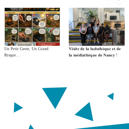
Un Petit Geste, Un Grand
𝐕𝐢𝐬𝐢𝐭𝐞 𝐝𝐞 𝐥𝐚 𝐥𝐮𝐝𝐨𝐭𝐡𝐞̀𝐪𝐮𝐞 𝐞𝐭 𝐝𝐞
Risque…
𝐥𝐚 𝐦𝐞́𝐝𝐢𝐚𝐭𝐡𝐞̀𝐪𝐮𝐞 𝐝𝐞 𝐍𝐚𝐧𝐜𝐲 !