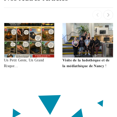
Un Petit Geste, Un Grand
𝐕𝐢𝐬𝐢𝐭𝐞 𝐝𝐞 𝐥𝐚 𝐥𝐮𝐝𝐨𝐭𝐡𝐞̀𝐪𝐮𝐞 𝐞𝐭 𝐝𝐞
Risque…
𝐥𝐚 𝐦𝐞́𝐝𝐢𝐚𝐭𝐡𝐞̀𝐪𝐮𝐞 𝐝𝐞 𝐍𝐚𝐧𝐜𝐲 !