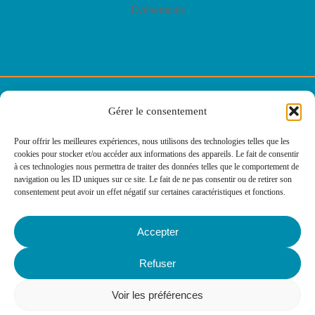
Événements
© E2C Lorraine
Gérer le consentement
Politique de confidentialité
Pour offrir les meilleures expériences, nous utilisons des technologies telles que les
cookies pour stocker et/ou accéder aux informations des appareils. Le fait de consentir
Politique des cookies
à ces technologies nous permettra de traiter des données telles que le comportement de
navigation ou les ID uniques sur ce site. Le fait de ne pas consentir ou de retirer son
consentement peut avoir un effet négatif sur certaines caractéristiques et fonctions.
Mentions légales
Accepter
Agence web
Refuser
: IMPAAKT
Voir les préférences