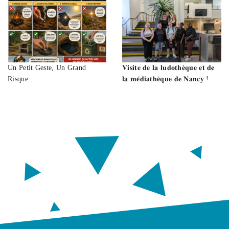
Un Petit Geste, Un Grand
𝐕𝐢𝐬𝐢𝐭𝐞 𝐝𝐞 𝐥𝐚 𝐥𝐮𝐝𝐨𝐭𝐡𝐞̀𝐪𝐮𝐞 𝐞𝐭 𝐝𝐞
Risque…
𝐥𝐚 𝐦𝐞́𝐝𝐢𝐚𝐭𝐡𝐞̀𝐪𝐮𝐞 𝐝𝐞 𝐍𝐚𝐧𝐜𝐲 !