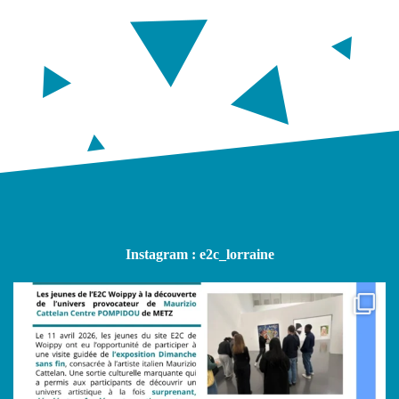
Un Petit Geste, Un Grand
𝐕𝐢𝐬𝐢𝐭𝐞 𝐝𝐞 𝐥𝐚 𝐥𝐮𝐝𝐨𝐭𝐡𝐞̀𝐪𝐮𝐞 𝐞𝐭 𝐝𝐞
Risque…
𝐥𝐚 𝐦𝐞́𝐝𝐢𝐚𝐭𝐡𝐞̀𝐪𝐮𝐞 𝐝𝐞 𝐍𝐚𝐧𝐜𝐲 !