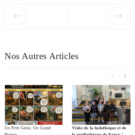
Nos Autres Articles
Un Petit Geste, Un Grand
𝐕𝐢𝐬𝐢𝐭𝐞 𝐝𝐞 𝐥𝐚 𝐥𝐮𝐝𝐨𝐭𝐡𝐞̀𝐪𝐮𝐞 𝐞𝐭 𝐝𝐞
Risque…
𝐥𝐚 𝐦𝐞́𝐝𝐢𝐚𝐭𝐡𝐞̀𝐪𝐮𝐞 𝐝𝐞 𝐍𝐚𝐧𝐜𝐲 !