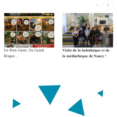
Un Petit Geste, Un Grand
𝐕𝐢𝐬𝐢𝐭𝐞 𝐝𝐞 𝐥𝐚 𝐥𝐮𝐝𝐨𝐭𝐡𝐞̀𝐪𝐮𝐞 𝐞𝐭 𝐝𝐞
Risque…
𝐥𝐚 𝐦𝐞́𝐝𝐢𝐚𝐭𝐡𝐞̀𝐪𝐮𝐞 𝐝𝐞 𝐍𝐚𝐧𝐜𝐲 !