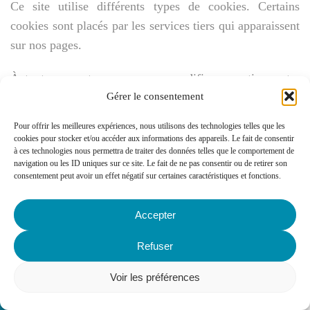
Ce site utilise différents types de cookies. Certains
cookies sont placés par les services tiers qui apparaissent
sur nos pages.
À tout moment, vous pouvez modifier ou retirer votre
consentement dès la Déclaration relative aux cookies sur
Gérer le consentement
notre site Web.
Pour offrir les meilleures expériences, nous utilisons des technologies telles que les
cookies pour stocker et/ou accéder aux informations des appareils. Le fait de consentir
En savoir plus sur qui nous sommes, comment vous
à ces technologies nous permettra de traiter des données telles que le comportement de
navigation ou les ID uniques sur ce site. Le fait de ne pas consentir ou de retirer son
pouvez nous contacter et comment nous traitons les
consentement peut avoir un effet négatif sur certaines caractéristiques et fonctions.
données personnelles veuillez voir notre Politique
confidentialité.
Accepter
Votre consentement s’applique aux domaines suivants :
Refuser
e2clorraine.fr
Voir les préférences
Nécessaires (2)